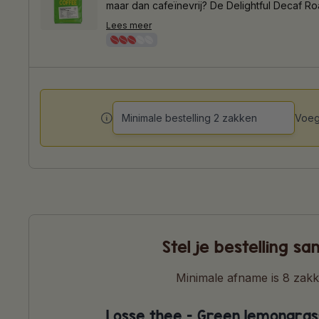
maar dan cafeïnevrij? De Delightful Decaf Ro
perfecte keuze. Rijk en zacht van smaak, vol
Lees meer
cafeïnevrij, en geschikt voor elk moment va
Delightful Decaf geniet je heerlijk hebzuchtvri
wordt verpakt in plasticvrije zakken, die voll
recyclebaar zijn met het papierafval.
Voeg
Minimale bestelling 2 zakken
Stel je bestelling s
Minimale afname is 8 zak
Losse thee - Green lemongras