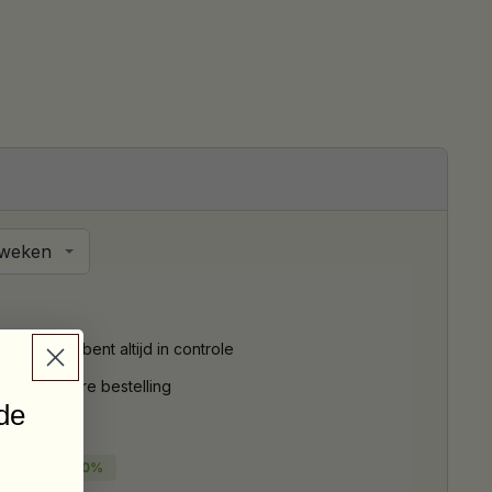
etten: je bent altijd in controle
g voor iedere bestelling
de
BESPAAR
10%