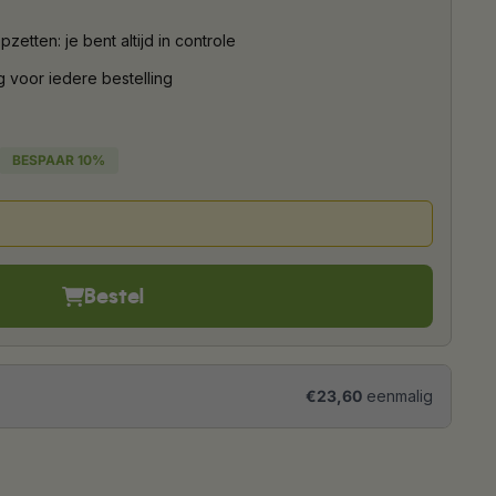
etten: je bent altijd in controle
g voor iedere bestelling
BESPAAR
10%
Bestel
€23,60
eenmalig