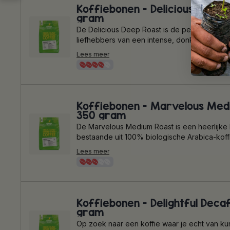
Kies voor Beautiful Bold Roast en geniet heerl
Koffiebonen - Delicious Deep 
hebzuchtvrij van een robuuste koffie-ervarin
gram
De Delicious Deep Roast is de perfecte koff
liefhebbers van een intense, donkere koffi
biologische Arabica koffie afkomstig van Wo
Lees meer
onder andere Peru en Oeganda. De koffie w
in plasticvrije zakken, die volledig recyclebaa
het papierafval. Kies voor Delicious Deep Ro
heerlijk hebzuchtvrij van een krachtige koffie 
complexe smaken.
Koffiebonen - Marvelous Med
350 gram
De Marvelous Medium Roast is een heerlijke 
bestaande uit 100% biologische Arabica-koff
veel zorg en liefde geproduceerd door boe
Lees meer
Wonder Farms in onder andere Oeganda en 
koffie wordt verpakt in plasticvrije zakken, d
recyclebaar zijn met het papierafval. Met de
Medium Roast kun je heerlijk hebzuchtvrij ge
een zorgeloos en smaakvol koffiemoment.
Koffiebonen - Delightful Deca
gram
Op zoek naar een koffie waar je echt van ku