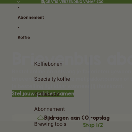
GRATIS VERZENDING VANAF €30
Abonnement
Koffie
Brievenbus a
Koffiebonen
Bestel online en ontvang je favorieten gewoon 
Specialty koffie
brievenbus. Geen gedoe met pakketpunten of 
je bestelling ligt klaar wanneer jij thuiskomt.
Koffiecups
Stel jouw pakket samen
Abonnement
Bijdragen aan CO₂-opslag
Brewing tools
Stap 1/2