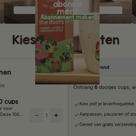
abonne
ment
Ik wil cups
Abonnement maken
Kies je favorieten
Terugkerend
amen
ps
Ontvang
6
doosjes cups, i
10 cups
Kies zelf je leverfrequentie
ie voor
Aanpassen, pauzeren of stopz
e. Deze 100%
nder Farms in
Geniet van gratis verzendin
 zijn
en; van