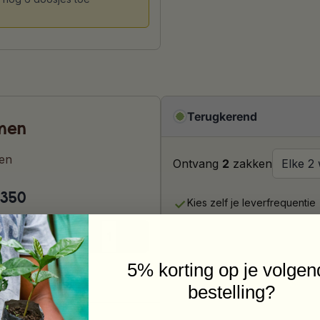
en in
Dus niet in
ional. Dit
.
Terugkerend
amen
ken
Ontvang
2
zakken
 350
Kies zelf je leverfrequentie
uitgesproken
Aanpassen, pauzeren of stopz
ast. De
Geniet van gratis verzendin
ie die komt
5% korting op je volgen
 Deze koffie
van Arabica
Met korting:
bestelling?
plasticvrije
€41,96
€37,76
per 2 weken
 papierafval.