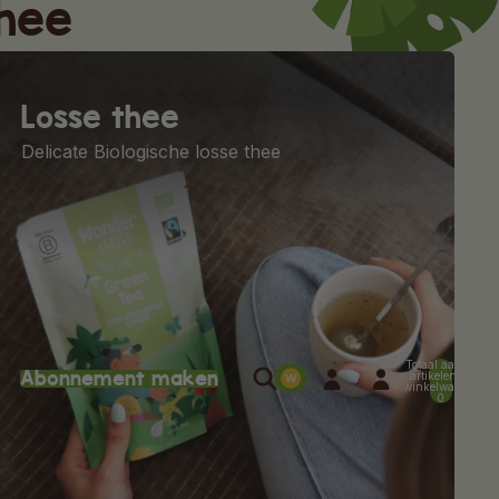
thee
Losse thee
Delicate Biologische losse thee
Totaal aantal
k
Abonnement maken
artikelen in
winkelwagen:
0