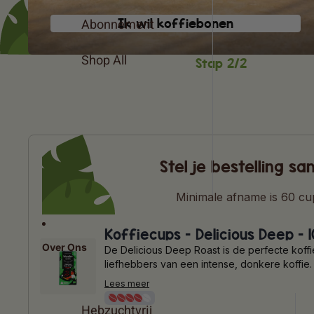
Abonnement
Ik wil koffiebonen
Shop All
Stap 2/2
Stel je bestelling s
Minimale afname is 60 cu
Koffiecups - Delicious Deep - 
Over Ons
De Delicious Deep Roast is de perfecte koff
liefhebbers van een intense, donkere koffi
biologische Arabica koffie afkomstig van Wo
Lees meer
onder andere Peru en Oeganda. De cups zelf
gemaakt van 100% hernieuwbare grondstoff
Hebzuchtvrij