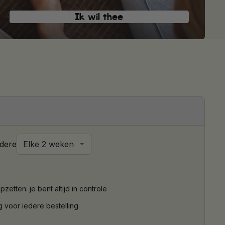
Ik wil thee
edere
etten: je bent altijd in controle
g voor iedere bestelling