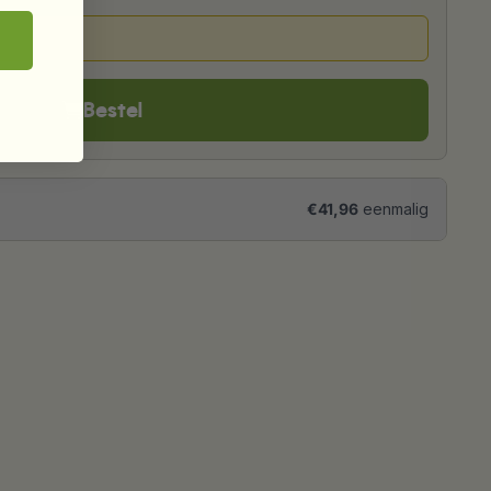
Bestel
€41,96
eenmalig
In winkelwagen