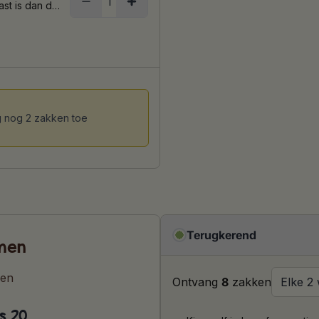
ast is dan de
ledig
n de dag. Met
j. De koffie
edig
 nog 2 zakken toe
Terugkerend
amen
ken
Ontvang
8
zakken
s 20