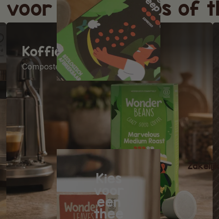
s voor bonen, cups of 
Koffiecups
Composteerbare Biologische cups
Zakelij
Kies
voor
een
thee