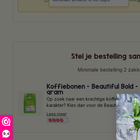
hebzuchtvrij genieten. Onze koffiecups pass
alle Nespresso® orginal geschikte machines. 
de Nespresso® Vertuo of Nespresso® profess
betekent dat onze capsules in de meest
gangbare Nespresso ® thuismachine werken
Stel je bestelling s
Minimale bestelling 2 zak
Koffiebonen - Beautiful Bold -
gram
Op zoek naar een krachtige koffie met een 
karakter? Kies dan voor de Beautiful Bold Ro
Beautiful Bold is een heerlijke krachtige koff
Lees meer
van onze Wonder Farms in Peru en Oeganda.
is 100% biologisch en bestaat uit een blend 
en Robusta bonen. De koffie wordt verpakt in 
9,4
zakken, die volledig recyclebaar zijn met het