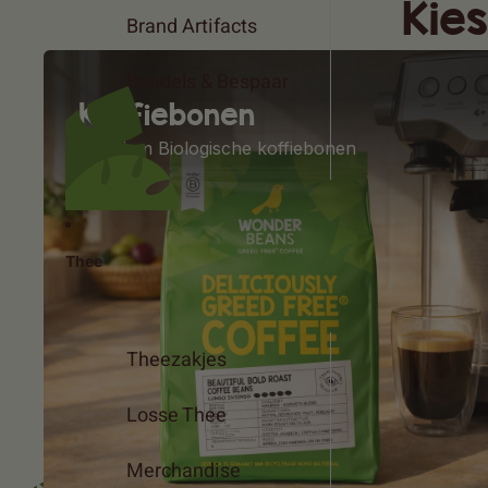
Kie
Brand Artifacts
Bundels & Bespaar
Koffiebonen
Premium Biologische koffiebonen
Thee
Theezakjes
Losse Thee
Merchandise